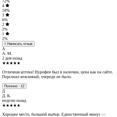
72%
4
18%
3
6%
2
2%
1
2%
+ Написать отзыв
А
А. М.
2 дня назад
★★★★★
Отличная аптека! Нурофен был в наличии, цена как на сайте.
Персонал вежливый, очереди не было.
Полезно · 12
Д
Д. К.
неделю назад
★★★★
★
Хорошее место, большой выбор. Единственный минус —