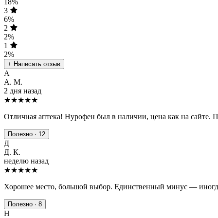
18%
3
6%
2
2%
1
2%
+ Написать отзыв
А
А. М.
2 дня назад
★★★★★
Отличная аптека! Нурофен был в наличии, цена как на сайте. 
Полезно · 12
Д
Д. К.
неделю назад
★★★★
★
Хорошее место, большой выбор. Единственный минус — иногда
Полезно · 8
Н