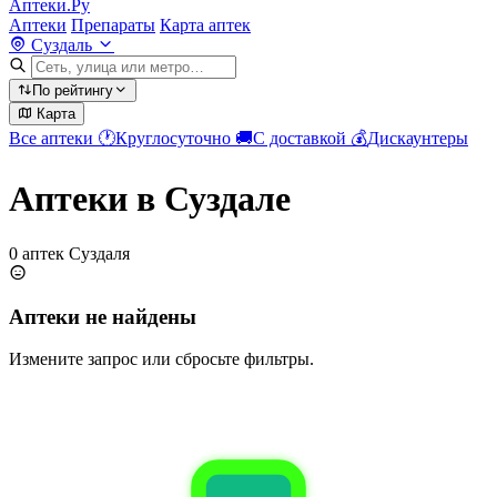
Аптеки.Ру
Аптеки
Препараты
Карта аптек
Суздаль
По рейтингу
Карта
Все аптеки
🕐
Круглосуточно
🚚
С доставкой
💰
Дискаунтеры
Аптеки в Суздале
0 аптек Суздаля
Аптеки не найдены
Измените запрос или сбросьте фильтры.