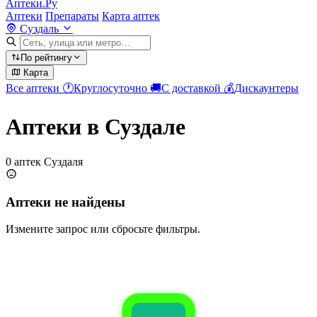
Аптеки.Ру
Аптеки
Препараты
Карта аптек
Суздаль
По рейтингу
Карта
Все аптеки
🕐
Круглосуточно
🚚
С доставкой
💰
Дискаунтеры
Аптеки в Суздале
0 аптек Суздаля
Аптеки не найдены
Измените запрос или сбросьте фильтры.