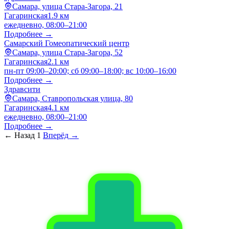
Самара, улица Стара-Загора, 21
Гагаринская
1.9 км
ежедневно, 08:00–21:00
Подробнее →
Самарский Гомеопатический центр
Самара, улица Стара-Загора, 52
Гагаринская
2.1 км
пн-пт 09:00–20:00; сб 09:00–18:00; вс 10:00–16:00
Подробнее →
Здравсити
Самара, Ставропольская улица, 80
Гагаринская
4.1 км
ежедневно, 08:00–21:00
Подробнее →
← Назад
1
Вперёд →