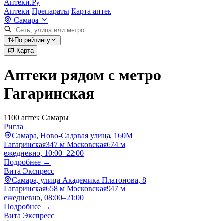
Аптеки.Ру
Аптеки
Препараты
Карта аптек
Самара
По рейтингу
Карта
Аптеки рядом с метро
Гагаринская
1100 аптек Самары
Ригла
Самара, Ново-Садовая улица, 160М
Гагаринская
347 м
Московская
674 м
ежедневно, 10:00–22:00
Подробнее →
Вита Экспресс
Самара, улица Академика Платонова, 8
Гагаринская
658 м
Московская
947 м
ежедневно, 08:00–21:00
Подробнее →
Вита Экспресс