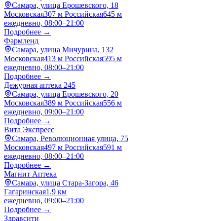
Самара, улица Ерошевского, 18
Московская
307 м
Российская
645 м
ежедневно, 08:00–21:00
Подробнее →
Фармленд
Самара, улица Мичурина, 132
Московская
413 м
Российская
595 м
ежедневно, 08:00–21:00
Подробнее →
Дежурная аптека 245
Самара, улица Ерошевского, 20
Московская
389 м
Российская
556 м
ежедневно, 09:00–21:00
Подробнее →
Вита Экспресс
Самара, Революционная улица, 75
Московская
497 м
Российская
591 м
ежедневно, 08:00–21:00
Подробнее →
Магнит Аптека
Самара, улица Стара-Загора, 46
Гагаринская
1.9 км
ежедневно, 09:00–21:00
Подробнее →
Здравсити