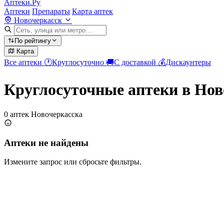
Аптеки.Ру
Аптеки
Препараты
Карта аптек
Новочеркасск
По рейтингу
Карта
Все аптеки
🕐
Круглосуточно
🚚
С доставкой
💰
Дискаунтеры
Круглосуточные аптеки в Нов
0 аптек Новочеркасска
Аптеки не найдены
Измените запрос или сбросьте фильтры.