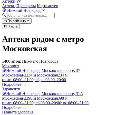
Аптеки.Ру
Аптеки
Препараты
Карта аптек
Нижний Новгород
По рейтингу
Карта
Аптеки рядом с метро
Московская
1400 аптек Нижнего Новгорода
Максавит
Нижний Новгород, Московское шоссе, 37
Московская-2
234 м
Московская
234 м
пн-пт 08:00–21:00; сб,вс 08:00–20:00
Подробнее →
Здравсити
Нижний Новгород, Московское шоссе, 31А
Московская-2
398 м
Московская
398 м
пн-пт 08:00–21:00; сб 08:00–20:00; вс 08:00–21:00
Подробнее →
Планета здоровья