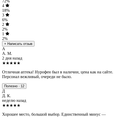
72%
4
18%
3
6%
2
2%
1
2%
+ Написать отзыв
А
А. М.
2 дня назад
★★★★★
Отличная аптека! Нурофен был в наличии, цена как на сайте.
Персонал вежливый, очереди не было.
Полезно · 12
Д
Д. К.
неделю назад
★★★★
★
Хорошее место, большой выбор. Единственный минус —