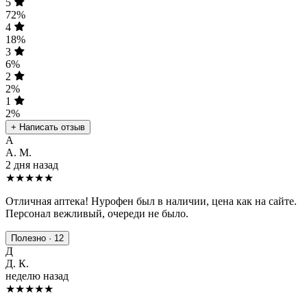
5
72%
4
18%
3
6%
2
2%
1
2%
+ Написать отзыв
А
А. М.
2 дня назад
★★★★★
Отличная аптека! Нурофен был в наличии, цена как на сайте.
Персонал вежливый, очереди не было.
Полезно · 12
Д
Д. К.
неделю назад
★★★★
★