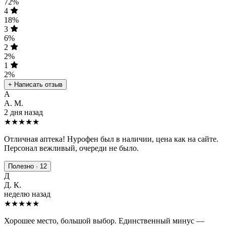
72%
4
18%
3
6%
2
2%
1
2%
+ Написать отзыв
А
А. М.
2 дня назад
★★★★★
Отличная аптека! Нурофен был в наличии, цена как на сайте.
Персонал вежливый, очереди не было.
Полезно · 12
Д
Д. К.
неделю назад
★★★★
★
Хорошее место, большой выбор. Единственный минус —