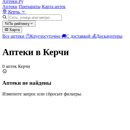
Аптеки.Ру
Аптеки
Препараты
Карта аптек
Керчь
По рейтингу
Карта
Все аптеки
🕐
Круглосуточно
🚚
С доставкой
💰
Дискаунтеры
Аптеки в Керчи
0 аптек Керчи
Аптеки не найдены
Измените запрос или сбросьте фильтры.