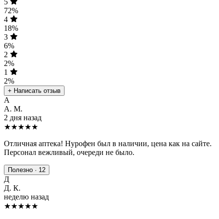
5
72%
4
18%
3
6%
2
2%
1
2%
+ Написать отзыв
А
А. М.
2 дня назад
★★★★★
Отличная аптека! Нурофен был в наличии, цена как на сайте.
Персонал вежливый, очереди не было.
Полезно · 12
Д
Д. К.
неделю назад
★★★★
★