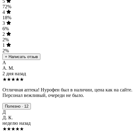
5
72%
4
18%
3
6%
2
2%
1
2%
+ Написать отзыв
А
А. М.
2 дня назад
★★★★★
Отличная аптека! Нурофен был в наличии, цена как на сайте.
Персонал вежливый, очереди не было.
Полезно · 12
Д
Д. К.
неделю назад
★★★★
★