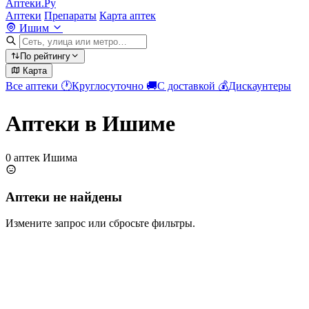
Аптеки.Ру
Аптеки
Препараты
Карта аптек
Ишим
По рейтингу
Карта
Все аптеки
🕐
Круглосуточно
🚚
С доставкой
💰
Дискаунтеры
Аптеки в Ишиме
0 аптек Ишима
Аптеки не найдены
Измените запрос или сбросьте фильтры.