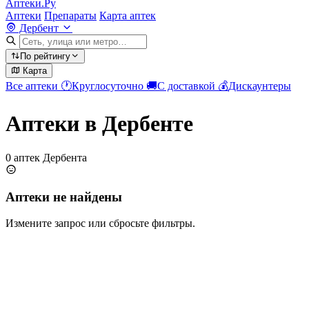
Аптеки.Ру
Аптеки
Препараты
Карта аптек
Дербент
По рейтингу
Карта
Все аптеки
🕐
Круглосуточно
🚚
С доставкой
💰
Дискаунтеры
Аптеки в Дербенте
0 аптек Дербента
Аптеки не найдены
Измените запрос или сбросьте фильтры.