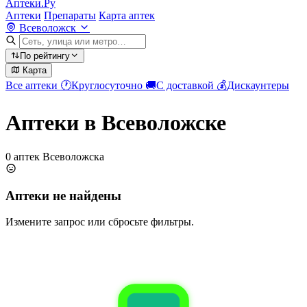
Аптеки.Ру
Аптеки
Препараты
Карта аптек
Всеволожск
По рейтингу
Карта
Все аптеки
🕐
Круглосуточно
🚚
С доставкой
💰
Дискаунтеры
Аптеки в Всеволожске
0 аптек Всеволожска
Аптеки не найдены
Измените запрос или сбросьте фильтры.