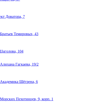
кт Доватора, 7
Братьев Темировых, 43
Цаголова, 104
Алихана Гагкаева, 19/2
 Академика Шёгрена, 6
Морских Пехотинцев, 9, корп. 1