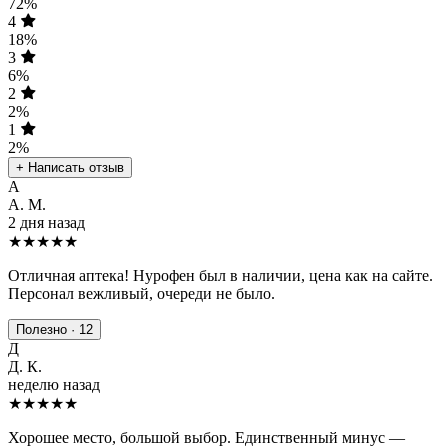
72%
4
18%
3
6%
2
2%
1
2%
+ Написать отзыв
А
А. М.
2 дня назад
★★★★★
Отличная аптека! Нурофен был в наличии, цена как на сайте.
Персонал вежливый, очереди не было.
Полезно · 12
Д
Д. К.
неделю назад
★★★★
★
Хорошее место, большой выбор. Единственный минус —