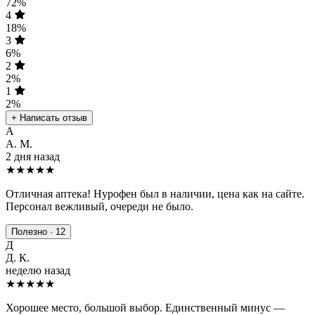
72%
4
18%
3
6%
2
2%
1
2%
+ Написать отзыв
А
А. М.
2 дня назад
★★★★★
Отличная аптека! Нурофен был в наличии, цена как на сайте.
Персонал вежливый, очереди не было.
Полезно · 12
Д
Д. К.
неделю назад
★★★★
★
Хорошее место, большой выбор. Единственный минус —