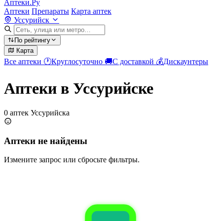
Аптеки.Ру
Аптеки
Препараты
Карта аптек
Уссурийск
По рейтингу
Карта
Все аптеки
🕐
Круглосуточно
🚚
С доставкой
💰
Дискаунтеры
Аптеки в Уссурийске
0 аптек Уссурийска
Аптеки не найдены
Измените запрос или сбросьте фильтры.