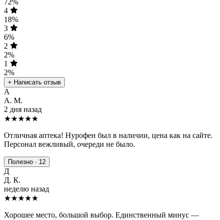
72%
4
18%
3
6%
2
2%
1
2%
+ Написать отзыв
А
А. М.
2 дня назад
★★★★★
Отличная аптека! Нурофен был в наличии, цена как на сайте.
Персонал вежливый, очереди не было.
Полезно · 12
Д
Д. К.
неделю назад
★★★★
★
Хорошее место, большой выбор. Единственный минус —