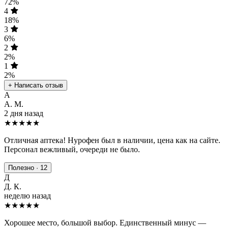
72%
4
18%
3
6%
2
2%
1
2%
+ Написать отзыв
А
А. М.
2 дня назад
★★★★★
Отличная аптека! Нурофен был в наличии, цена как на сайте.
Персонал вежливый, очереди не было.
Полезно · 12
Д
Д. К.
неделю назад
★★★★
★
Хорошее место, большой выбор. Единственный минус —