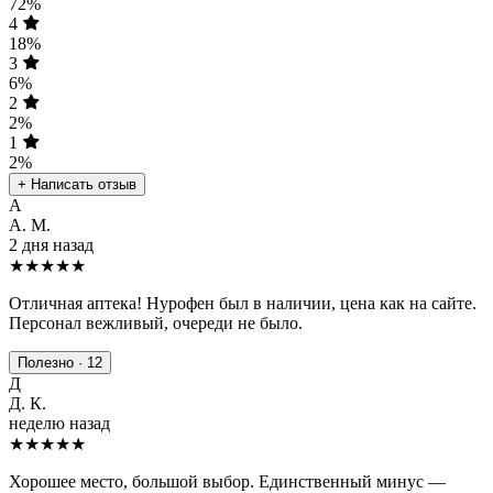
72%
4
18%
3
6%
2
2%
1
2%
+ Написать отзыв
А
А. М.
2 дня назад
★★★★★
Отличная аптека! Нурофен был в наличии, цена как на сайте.
Персонал вежливый, очереди не было.
Полезно · 12
Д
Д. К.
неделю назад
★★★★
★
Хорошее место, большой выбор. Единственный минус —