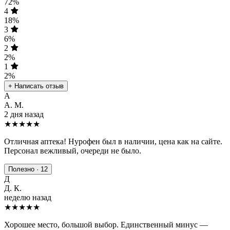
72%
4
18%
3
6%
2
2%
1
2%
+ Написать отзыв
А
А. М.
2 дня назад
★★★★★
Отличная аптека! Нурофен был в наличии, цена как на сайте.
Персонал вежливый, очереди не было.
Полезно · 12
Д
Д. К.
неделю назад
★★★★
★
Хорошее место, большой выбор. Единственный минус —