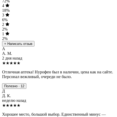
72%
4
18%
3
6%
2
2%
1
2%
+ Написать отзыв
А
А. М.
2 дня назад
★★★★★
Отличная аптека! Нурофен был в наличии, цена как на сайте.
Персонал вежливый, очереди не было.
Полезно · 12
Д
Д. К.
неделю назад
★★★★
★
Хорошее место, большой выбор. Единственный минус —