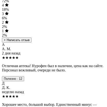
72%
4
18%
3
6%
2
2%
1
2%
+ Написать отзыв
А
А. М.
2 дня назад
★★★★★
Отличная аптека! Нурофен был в наличии, цена как на сайте.
Персонал вежливый, очереди не было.
Полезно · 12
Д
Д. К.
неделю назад
★★★★
★
Хорошее место, большой выбор. Единственный минус —