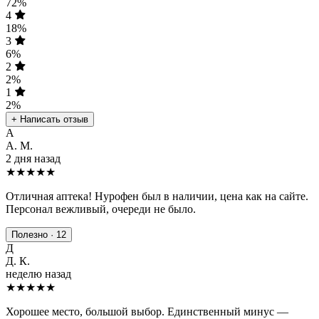
72%
4
18%
3
6%
2
2%
1
2%
+ Написать отзыв
А
А. М.
2 дня назад
★★★★★
Отличная аптека! Нурофен был в наличии, цена как на сайте.
Персонал вежливый, очереди не было.
Полезно · 12
Д
Д. К.
неделю назад
★★★★
★
Хорошее место, большой выбор. Единственный минус —