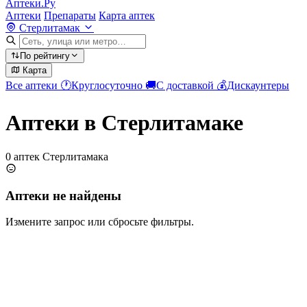
Аптеки.Ру
Аптеки
Препараты
Карта аптек
Стерлитамак
По рейтингу
Карта
Все аптеки
🕐
Круглосуточно
🚚
С доставкой
💰
Дискаунтеры
Аптеки в Стерлитамаке
0 аптек Стерлитамака
Аптеки не найдены
Измените запрос или сбросьте фильтры.