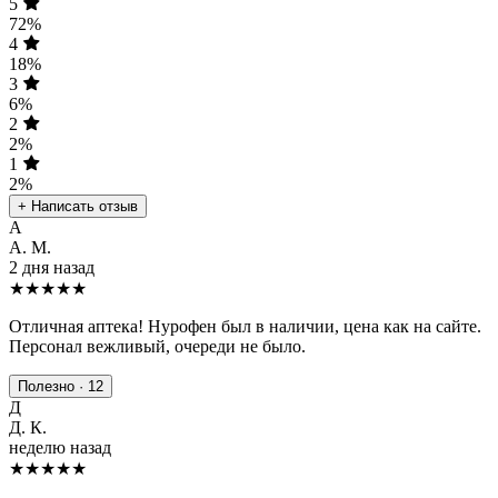
5
72%
4
18%
3
6%
2
2%
1
2%
+ Написать отзыв
А
А. М.
2 дня назад
★★★★★
Отличная аптека! Нурофен был в наличии, цена как на сайте.
Персонал вежливый, очереди не было.
Полезно · 12
Д
Д. К.
неделю назад
★★★★
★