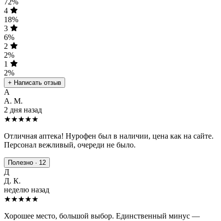
72%
4
18%
3
6%
2
2%
1
2%
+ Написать отзыв
А
А. М.
2 дня назад
★★★★★
Отличная аптека! Нурофен был в наличии, цена как на сайте.
Персонал вежливый, очереди не было.
Полезно · 12
Д
Д. К.
неделю назад
★★★★
★
Хорошее место, большой выбор. Единственный минус —