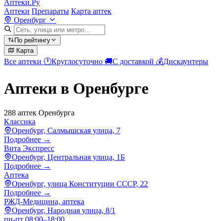
Аптеки.Ру
Аптеки
Препараты
Карта аптек
Оренбург
По рейтингу
Карта
Все аптеки
🕐
Круглосуточно
🚚
С доставкой
💰
Дискаунтеры
Аптеки в Оренбурге
288 аптек Оренбурга
Классика
Оренбург, Салмышская улица, 7
Подробнее →
Вита Экспресс
Оренбург, Центральная улица, 1Б
Подробнее →
Аптека
Оренбург, улица Конституции СССР, 22
Подробнее →
РЖД-Медицина, аптека
Оренбург, Народная улица, 8/1
пн-пт 08:00–18:00