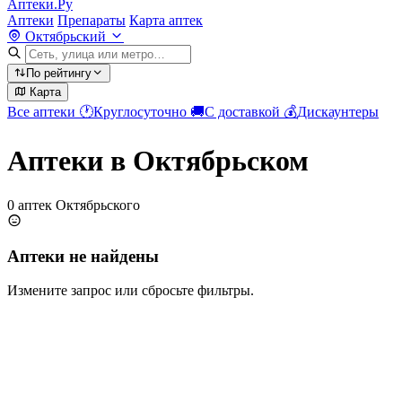
Аптеки.Ру
Аптеки
Препараты
Карта аптек
Октябрьский
По рейтингу
Карта
Все аптеки
🕐
Круглосуточно
🚚
С доставкой
💰
Дискаунтеры
Аптеки в Октябрьском
0 аптек Октябрьского
Аптеки не найдены
Измените запрос или сбросьте фильтры.