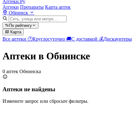
Аптеки.Ру
Аптеки
Препараты
Карта аптек
Обнинск
По рейтингу
Карта
Все аптеки
🕐
Круглосуточно
🚚
С доставкой
💰
Дискаунтеры
Аптеки в Обнинске
0 аптек Обнинска
Аптеки не найдены
Измените запрос или сбросьте фильтры.