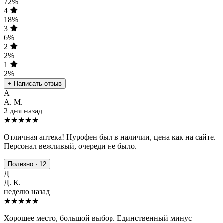
72%
4
18%
3
6%
2
2%
1
2%
+ Написать отзыв
А
А. М.
2 дня назад
★★★★★
Отличная аптека! Нурофен был в наличии, цена как на сайте.
Персонал вежливый, очереди не было.
Полезно · 12
Д
Д. К.
неделю назад
★★★★
★
Хорошее место, большой выбор. Единственный минус —