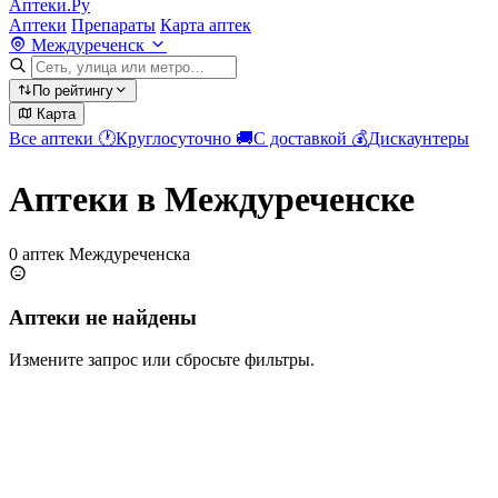
Аптеки.Ру
Аптеки
Препараты
Карта аптек
Междуреченск
По рейтингу
Карта
Все аптеки
🕐
Круглосуточно
🚚
С доставкой
💰
Дискаунтеры
Аптеки в Междуреченске
0 аптек Междуреченска
Аптеки не найдены
Измените запрос или сбросьте фильтры.