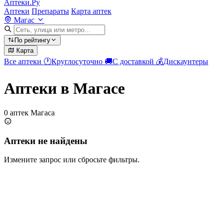
Аптеки.Ру
Аптеки
Препараты
Карта аптек
Магас
По рейтингу
Карта
Все аптеки
🕐
Круглосуточно
🚚
С доставкой
💰
Дискаунтеры
Аптеки в Магасе
0 аптек Магаса
Аптеки не найдены
Измените запрос или сбросьте фильтры.