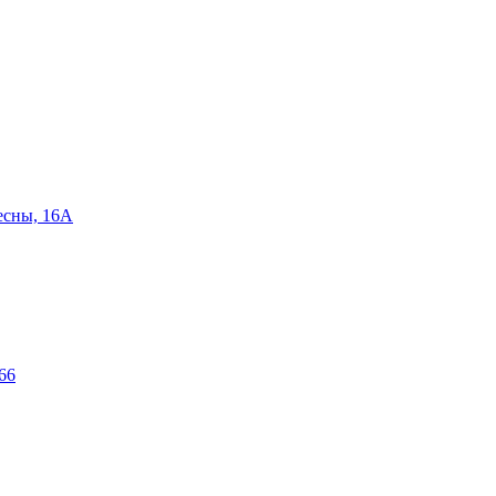
есны, 16А
66