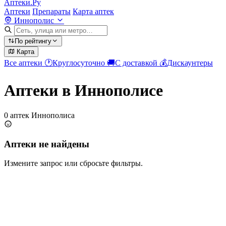
Аптеки.Ру
Аптеки
Препараты
Карта аптек
Иннополис
По рейтингу
Карта
Все аптеки
🕐
Круглосуточно
🚚
С доставкой
💰
Дискаунтеры
Аптеки в Иннополисе
0 аптек Иннополиса
Аптеки не найдены
Измените запрос или сбросьте фильтры.