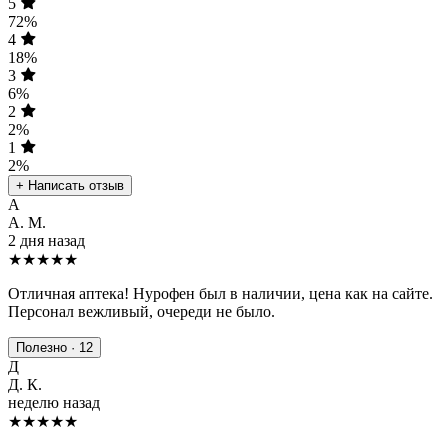
5
72%
4
18%
3
6%
2
2%
1
2%
+ Написать отзыв
А
А. М.
2 дня назад
★★★★★
Отличная аптека! Нурофен был в наличии, цена как на сайте.
Персонал вежливый, очереди не было.
Полезно · 12
Д
Д. К.
неделю назад
★★★★
★