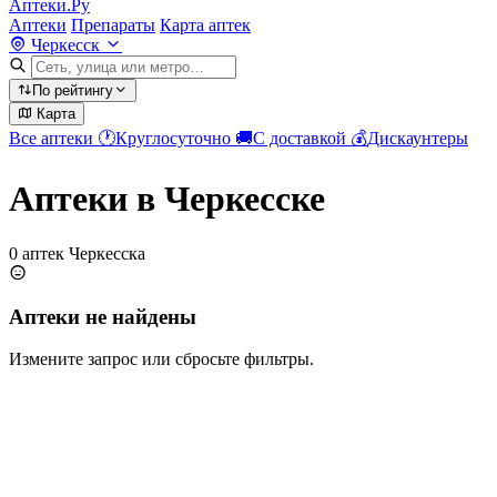
Аптеки.Ру
Аптеки
Препараты
Карта аптек
Черкесск
По рейтингу
Карта
Все аптеки
🕐
Круглосуточно
🚚
С доставкой
💰
Дискаунтеры
Аптеки в Черкесске
0 аптек Черкесска
Аптеки не найдены
Измените запрос или сбросьте фильтры.