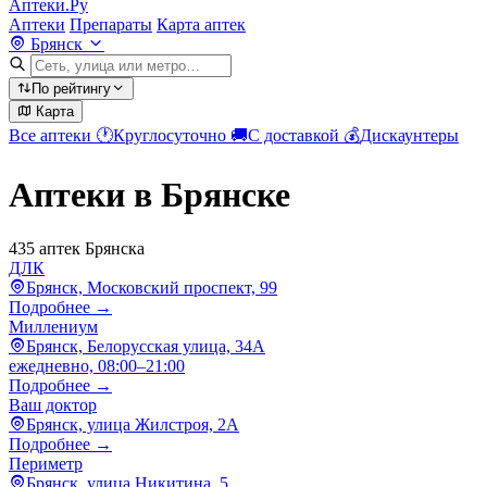
Аптеки.Ру
Аптеки
Препараты
Карта аптек
Брянск
По рейтингу
Карта
Все аптеки
🕐
Круглосуточно
🚚
С доставкой
💰
Дискаунтеры
Аптеки в Брянске
435 аптек Брянска
ДЛК
Брянск, Московский проспект, 99
Подробнее →
Миллениум
Брянск, Белорусская улица, 34А
ежедневно, 08:00–21:00
Подробнее →
Ваш доктор
Брянск, улица Жилстроя, 2А
Подробнее →
Периметр
Брянск, улица Никитина, 5