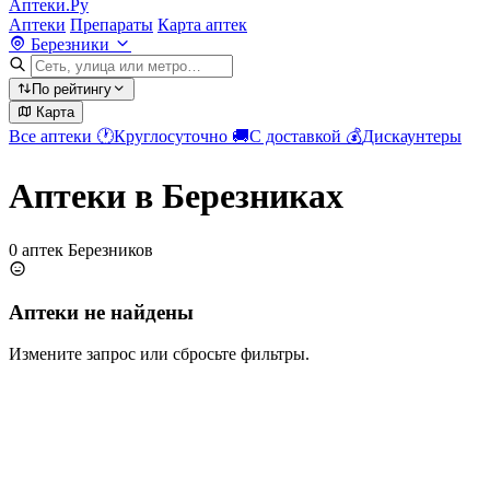
Аптеки.Ру
Аптеки
Препараты
Карта аптек
Березники
По рейтингу
Карта
Все аптеки
🕐
Круглосуточно
🚚
С доставкой
💰
Дискаунтеры
Аптеки в Березниках
0 аптек Березников
Аптеки не найдены
Измените запрос или сбросьте фильтры.