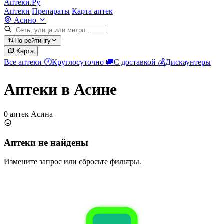
Аптеки.Ру
Аптеки
Препараты
Карта аптек
Асино
По рейтингу
Карта
Все аптеки
🕐
Круглосуточно
🚚
С доставкой
💰
Дискаунтеры
Аптеки в Асине
0 аптек Асина
Аптеки не найдены
Измените запрос или сбросьте фильтры.