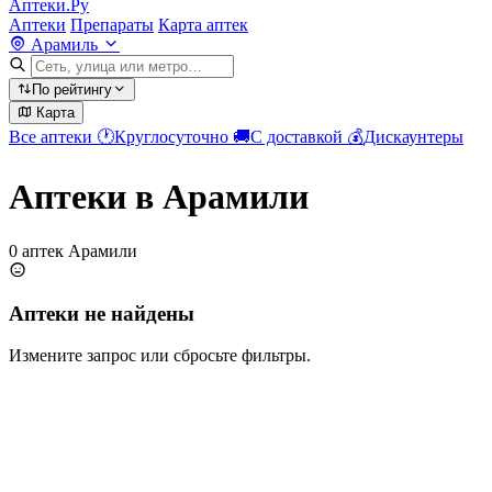
Аптеки.Ру
Аптеки
Препараты
Карта аптек
Арамиль
По рейтингу
Карта
Все аптеки
🕐
Круглосуточно
🚚
С доставкой
💰
Дискаунтеры
Аптеки в Арамили
0 аптек Арамили
Аптеки не найдены
Измените запрос или сбросьте фильтры.